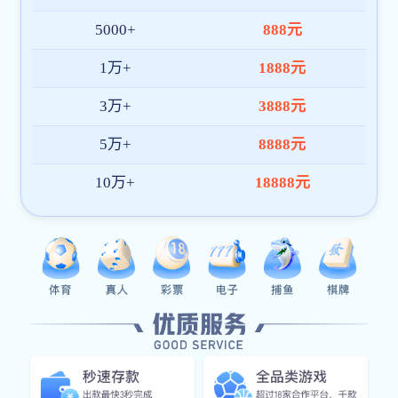
1、巴尔韦德的实力与潜力
巴尔韦德作为一名年轻且极具天赋的中场球员，在过
去几个赛季中展现出了非凡的实力。他在比赛中的控
球能力及传球精准度使他在中场的位置上游刃有余。
这种技术特点不仅帮助球队控制比赛节奏，也为前锋
创造了更多机会。因此，他在顶级联赛中的表现愈发
受到各大豪门俱乐部的青睐。
此外，巴尔韦德在大赛中的经验也不容忽视。在国家
队及俱乐部的重要比赛中，他能够保持冷静并作出正
确决策，这使得他成为教练战术安排的重要一环。无
论是在进攻还是防守端，他都能够为球队提供强有力
的支持，这种全能型中场正是现代足球所追求的人
才。