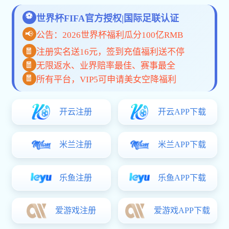
广发体育app手机版 · 值得信赖的体育
数据平台