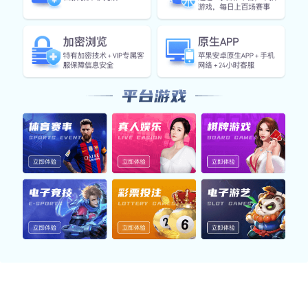
持续优化，数据驱动
平台基于用户行为分析，不断迭代功能细节与视觉交
互体验，结合 AI 智能算法与赛事数据，为用户提供
精准内容分发与个性化推荐，增强整体互动价值。
为什么全球用户都信赖广发体育app手
机版？
我们不仅是体育赛事数据平台，更是一站式的信
息服务提供商。从实时数据同步到安全机制建
设，再到用户服务体系，广发体育app手机版始