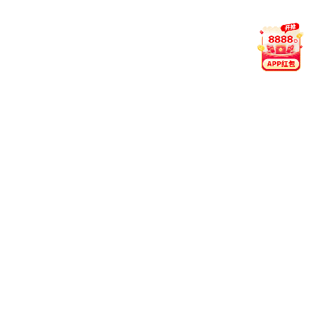
每一次更新，都是为提供更高效、更沉浸式的赛事体验而前
行。
2023年12月20日 · App v5.4.0
世界杯期间数据展示全面提速
升级数据缓存方案，应对多场赛事同时加载时的性能压
力。
对球员动态与进球动画进行了流畅度优化，适配主流网
络环境。
新增“精彩回看”模块，重点赛事集锦支持一键快速回
放。
2023年11月2日 · App v5.3.6
电竞赛事专属页上线，强化交互体验