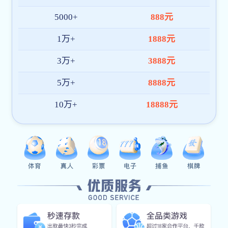
以信任构建口碑
所有服务均基于合规化机制运营，平台数据透明、交
易流程规范，长期致力于构建高可信度生态系统，持
续服务全球数百万用户，树立良好品牌形象。
多语言，多区域
支持多语种界面与主流货币结算方式，广发体育app
手机版 已服务覆盖东南亚、欧洲、中东等重点市场，
具备全球运营与本地适配的服务能力。